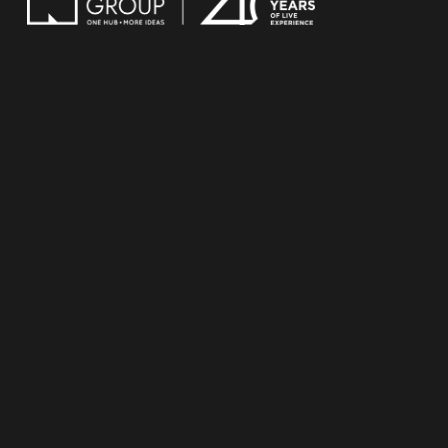
COOKIE POLICY
PRIVACY POLICY
IMPOSTAZIONI TRACCIAMENTO
Copyright © 2023 Next S.p.A. All rights reserved.
Next S.p.A. con socio unico
Sede legale: via Sallustiana, 26 – 00187 Roma
Numero REA: RM – 609633 – CF 07392830589 /P.IVA 01765551005 e
Iscritta nel Registro delle Imprese di Roma n. 07392830589 –
capitale sociale: € 1.000.000,00
Società soggetta a direzione e controllo di Next Holding S.p.A. Sede