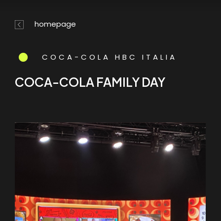
Skip
Menu
to
homepage
main
content
COCA-COLA HBC ITALIA
COCA-COLA FAMILY DAY