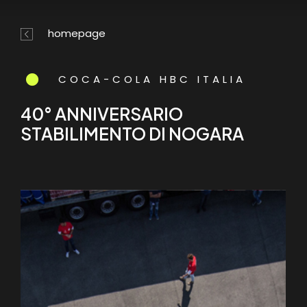
Skip
Menu
to
homepage
main
content
COCA-COLA HBC ITALIA
40° ANNIVERSARIO
STABILIMENTO DI NOGARA